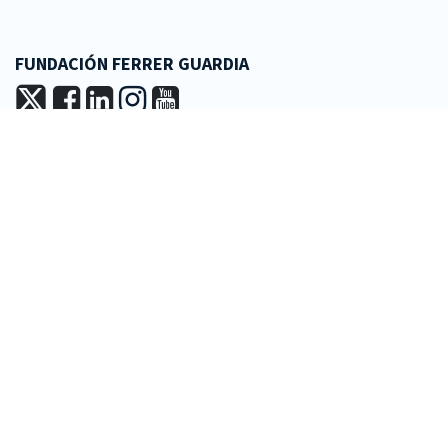
FUNDACIÓN FERRER GUARDIA
+34 93 601 16 44
fundacio@ferrerguardia.org
LA FUNDACIÓN
Misión y visión
Patronato
Equipo técnico
Transparencia