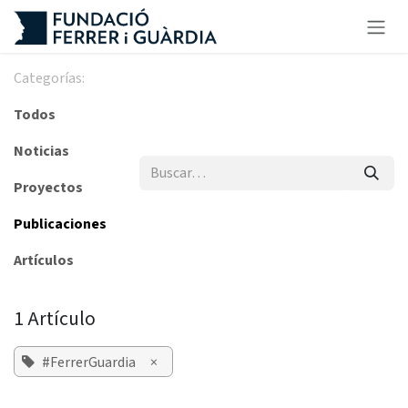
Ir al contenido
Categorías:
Todos
Noticias
Proyectos
Publicaciones
Artículos
1 Artículo
#FerrerGuardia
×