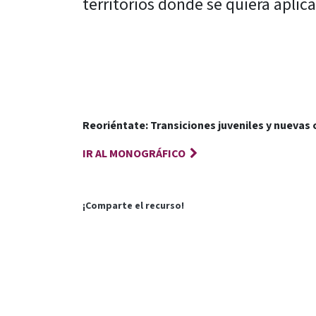
territorios donde se quiera aplica
Reoriéntate: Transiciones juveniles y nuevas
I
R AL MONOGRÁFICO
¡Comparte el recurso!
en
Publicaciones