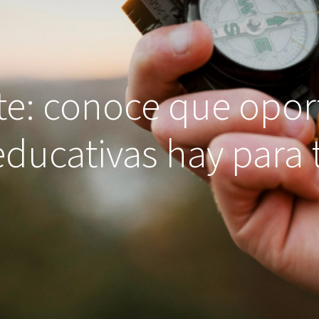
te: conoce que opo
educativas hay para t