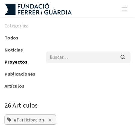
Ir al contenido
Categorías:
Todos
Noticias
Proyectos
Publicaciones
Artículos
26 Artículos
#Participacion
×