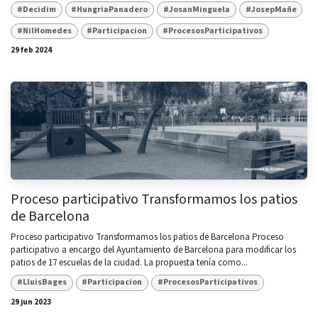
#Decidim
#HungriaPanadero
#JosanMinguela
#JosepMañe
#NilHomedes
#Participacion
#ProcesosParticipativos
29 feb 2024
Proceso participativo Transformamos los patios
de Barcelona
Proceso participativo Transformamos los patios de Barcelona Proceso
participativo a encargo del Ayuntamiento de Barcelona para modificar los
patios de 17 escuelas de la ciudad. La propuesta tenía como...
#LluisBages
#Participacion
#ProcesosParticipativos
29 jun 2023