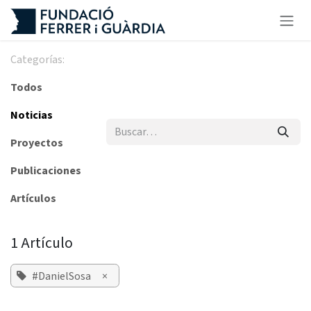
Ir al contenido
Categorías:
Todos
Noticias
Proyectos
Publicaciones
Artículos
1 Artículo
#DanielSosa
×