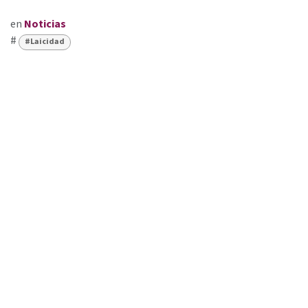
en
Noticias
#
#Laicidad
FUNDACIÓN FERRER GUARDIA
+34 93 601 16 44
fundacio@ferrerguardia.org
LA FUNDACIÓN