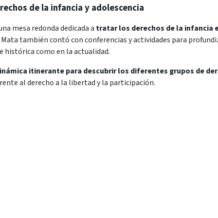
rechos de la infancia y adolescencia
una mesa redonda dedicada a
tratar los derechos de la infancia e
 Mata también contó con conferencias y actividades para profundiz
e histórica como en la actualidad.
inámica itinerante para descubrir los diferentes grupos de der
nte al derecho a la libertad y la participación.
UNDACIÓN
FERRER GUARDIA
QUÉ HACEMO
y visión
Biografía
Servicios