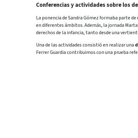
Conferencias y actividades sobre los de
La ponencia de Sandra Gómez formaba parte de 
en diferentes ámbitos. Además, la jornada Marta
derechos de la infancia, tanto desde una vertient
Una de las actividades consistió en realizar una
d
Ferrer Guardia contribuimos con una prueba refere
en
Noticias
#
#DerechosDigitales
#DerechosSociales
FUNDACIÓN FERRER GUARDIA
LA F
Misión 