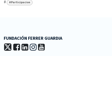
#
#Participacion
FUNDACIÓN FERRER GUARDIA
+34 93 601 16 44
fundacio@ferrerguardia.org
LA FUNDACIÓN
Misión y visión
Patronato