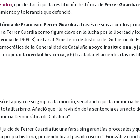
mendro
, que destacó que la restitución histórica de
Ferrer Guardia
e
miento y tolerancia que defendió.
stórica de Francisco Ferrer Guardia
a través de seis acuerdos prin
 a Ferrer Guardia como figura clave en la lucha por la libertad y lo
tencia
de 1909; 3) instar al Ministerio de Justicia del Gobierno de E
 Democrática de la Generalidad de Cataluña
apoyo institucional y j
 recuperar la
verdad histórica
; y 6) trasladar el acuerdo a las in
só el apoyo de su grupo a la moción, señalando que la memoria hist
totalitarismo. Añadió que “la revisión de la sentencia es un acto d
Memoria Democrática de Cataluña”.
l juicio de Ferrer Guardia fue una farsa sin garantías procesales y q
su propia historia, poniendo luz al pasado oscuro”. González concl