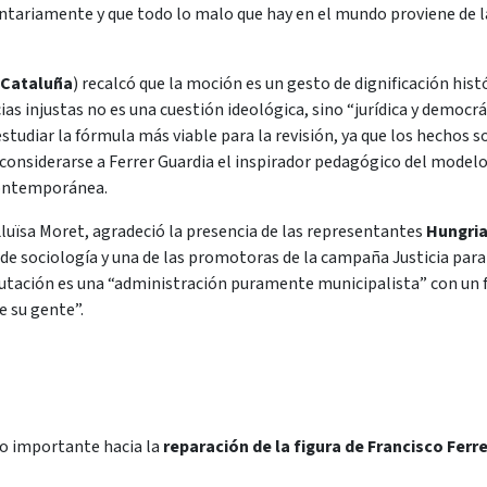
ntariamente y que todo lo malo que hay en el mundo proviene de la
e Cataluña
) recalcó que la moción es un gesto de dignificación his
ias injustas no es una cuestión ideológica, sino “jurídica y democ
 estudiar la fórmula más viable para la revisión, ya que los hechos
onsiderarse a Ferrer Guardia el inspirador pedagógico del modelo
 contemporánea.
Lluïsa Moret, agradeció la presencia de las representantes
Hungri
de sociología y una de las promotoras de la campaña Justicia para F
putación es una “administración puramente municipalista” con un 
e su gente”.
o importante hacia la
reparación de la figura de Francisco Ferr