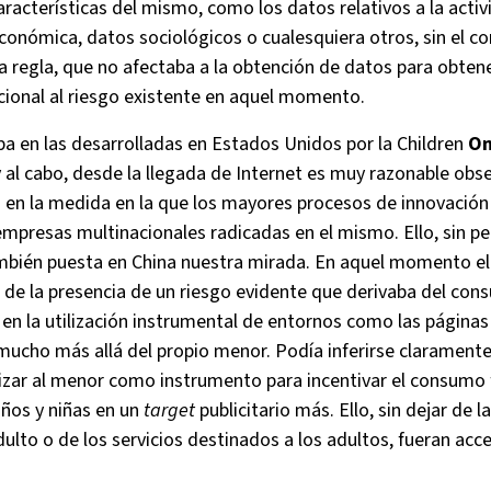
características del mismo, como los datos relativos a la acti
conómica, datos sociológicos o cualesquiera otros, sin el c
ta regla, que no afectaba a la obtención de datos para obten
cional al riesgo existente en aquel momento.
ba en las desarrolladas en Estados Unidos por la Children
On
 y al cabo, desde la llegada de Internet es muy razonable obs
 en la medida en la que los mayores procesos de innovación 
presas multinacionales radicadas en el mismo. Ello, sin perj
mbién puesta en China nuestra mirada. En aquel momento el
 de la presencia de un riesgo evidente que derivaba del con
 en la utilización instrumental de entornos como las páginas
ucho más allá del propio menor. Podía inferirse claramente 
lizar al menor como instrumento para incentivar el consumo f
iños y niñas en un
target
publicitario más. Ello, sin dejar de 
ulto o de los servicios destinados a los adultos, fueran acce