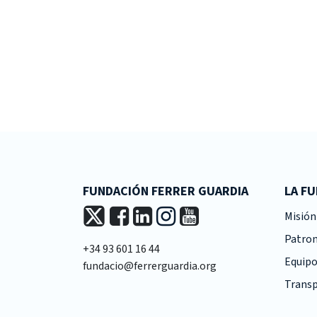
FUNDACIÓN FERRER GUARDIA
LA F
Misión 
Patro
+34 93 601 16 44
Equipo
fundacio@ferrerguardia.org
Transp